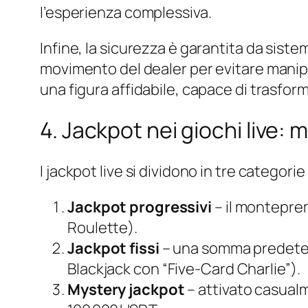
l’esperienza complessiva.
Infine, la sicurezza è garantita da sist
movimento del dealer per evitare manipo
una figura affidabile, capace di trasfo
4. Jackpot nei giochi live:
I jackpot live si dividono in tre categorie 
Jackpot progressivi
– il montepre
Roulette
).
Jackpot fissi
– una somma predeter
Blackjack
con “Five‑Card Charlie”).
Mystery jackpot
– attivato casualm