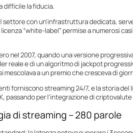
difficile la fiducia.
il settore con un’infrastruttura dedicata, serve
i licenza “white‑label” permise a numerosi casin
vero nel 2007, quando una versione progressiv
er reale e di un algoritmo di jackpot progress
a si mescolava a un premio che cresceva di giorn
nenti forniscono streaming 24/7, e la storia del
, passando per l’integrazione di criptovalute 
gia di streaming – 280 parole
tandard; la latenza poteva superare i 3 secondi