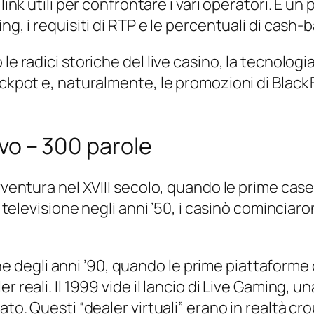
link utili per confrontare i vari operatori. È u
ng, i requisiti di RTP e le percentuali di cash
e radici storiche del live casino, la tecnologia 
ackpot e, naturalmente, le promozioni di Black
vivo – 300 parole
avventura nel XVIII secolo, quando le prime cas
la televisione negli anni ’50, i casinò comincia
 fine degli anni ’90, quando le prime piattaforme
reali. Il 1999 vide il lancio di
Live Gaming
, un
to. Questi “dealer virtuali” erano in realtà cro