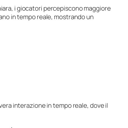
hiara, i giocatori percepiscono maggiore
tivano in tempo reale, mostrando un
 vera interazione in tempo reale, dove il