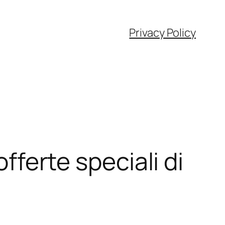
Privacy Policy
offerte speciali di