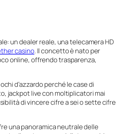
gitale: un dealer reale, una telecamera HD
ether casino
. Il concetto è nato per
gioco online, offrendo trasparenza,
 giochi d’azzardo perché le case di
 jackpot live con moltiplicatori mai
ilità di vincere cifre a sei o sette cifre
offre una panoramica neutrale delle