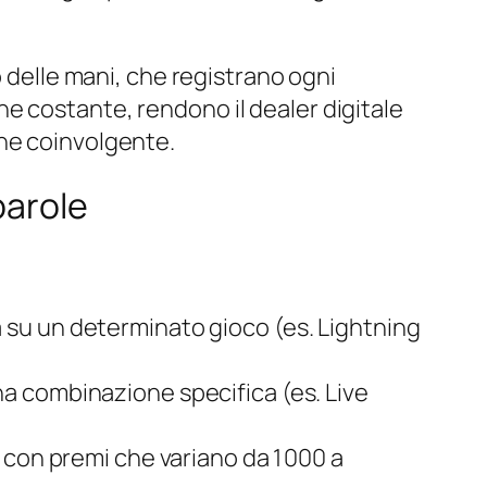
o delle mani, che registrano ogni
e costante, rendono il dealer digitale
one coinvolgente.
parole
 su un determinato gioco (es.
Lightning
a combinazione specifica (es.
Live
 con premi che variano da 1 000 a