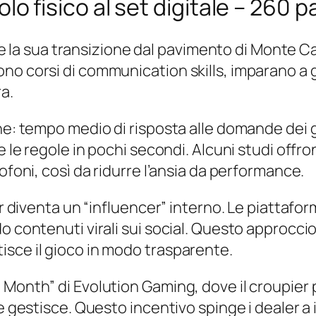
volo fisico al set digitale – 260 p
, e la sua transizione dal pavimento di Monte Ca
no corsi di communication skills, imparano a 
a.
ne: tempo medio di risposta alle domande dei gi
 le regole in pochi secondi. Alcuni studi offron
ofoni, così da ridurre l’ansia da performance.
er diventa un “influencer” interno. Le piattafo
o contenuti virali sui social. Questo approcci
sce il gioco in modo trasparente.
 Month” di Evolution Gaming, dove il croupier 
he gestisce. Questo incentivo spinge i dealer a