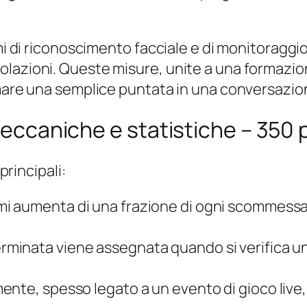
emi di riconoscimento facciale e di monitoraggi
lazioni. Queste misure, unite a una formazion
rmare una semplice puntata in una conversazi
 meccaniche e statistiche – 350 
principali:
mi aumenta di una frazione di ogni scommessa
minata viene assegnata quando si verifica un
ente, spesso legato a un evento di gioco live,