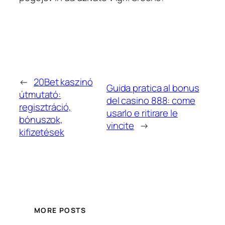
←
20Bet kaszinó
Guida pratica al bonus
útmutató:
del casino 888: come
regisztráció,
usarlo e ritirare le
bónuszok,
vincite
→
kifizetések
MORE POSTS