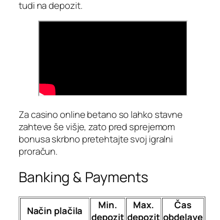
tudi na depozit.
Za casino online betano so lahko stavne
zahteve še višje, zato pred sprejemom
bonusa skrbno pretehtajte svoj igralni
proračun.
Banking & Payments
Min.
Max.
Čas
Način plačila
depozit
depozit
obdelave