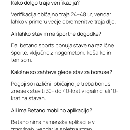
Kako dolgo traja verifikacija?
Verifikacija običajno traja 24–48 ur, vendar
lahko v primeru večje obremenitve traja dlje.
Ali lahko stavim na športne dogodke?
Da, betano sports ponuja stave na različne
športe, vključno z nogometom, košarko in
tenisom.
Kakšne so zahteve glede stav za bonuse?
Pogoji so različni; običajno je treba bonus
znesek staviti 30- do 40-krat v igralnici ali 10-
krat na stavah.
Ali ima Betano mobilno aplikacijo?
Betano nima namenske aplikacije v
trgovinah, vendar je spletna stran