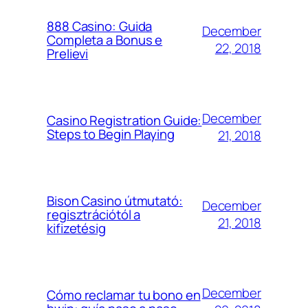
888 Casino: Guida
December
Completa a Bonus e
22, 2018
Prelievi
December
Casino Registration Guide:
Steps to Begin Playing
21, 2018
Bison Casino útmutató:
December
regisztrációtól a
21, 2018
kifizetésig
December
Cómo reclamar tu bono en