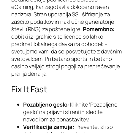
eGaming, kar zagotavlja določeno raven
nadzora. Stran uporablja SSL šifriranje za
zaščito podatkov in naključne generatorje
števil (RNG) za poštene igre.
Pomembno:
dobitki iz igralnic s to licenco so lahko
predmet lokalnega davka na dohodek –
svetujemo vam, da se posvetujete z davčnim
svetovalcem. Pri betano sports in betano
casino veljajo strogi pogoji za preprečevanje
pranja denarja.
Fix It Fast
Pozabljeno geslo:
Kliknite ‘Pozabljeno
geslo’ na prijavni strani in sledite
navodilom za ponastavitev.
Verifikacija zamuja:
Preverite, ali so