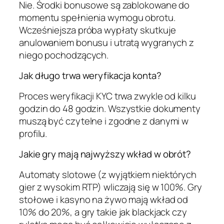
Nie. Środki bonusowe są zablokowane do
momentu spełnienia wymogu obrotu.
Wcześniejsza próba wypłaty skutkuje
anulowaniem bonusu i utratą wygranych z
niego pochodzących.
Jak długo trwa weryfikacja konta?
Proces weryfikacji KYC trwa zwykle od kilku
godzin do 48 godzin. Wszystkie dokumenty
muszą być czytelne i zgodne z danymi w
profilu.
Jakie gry mają najwyższy wkład w obrót?
Automaty slotowe (z wyjątkiem niektórych
gier z wysokim RTP) wliczają się w 100%. Gry
stołowe i kasyno na żywo mają wkład od
10% do 20%, a gry takie jak blackjack czy