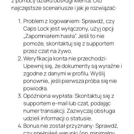
z pomocy działu obsługi klienta. Oto
najczęstsze scenariusze i jak je rozwiązać:
Problem z logowaniem: Sprawdź, czy
Caps Lock jest wyłączony, użyj opcji
„Zapomniałem hasła”. Jeśli to nie
pomoże, skontaktuj się z supportem
przez czat na żywo.
Weryfikacja konta nie przechodzi:
Upewnij się, że dokumenty są wyraźne i
zgodne z danymi w profilu. Wyślij
ponownie, jeśli pierwsza próba się nie
powiodła.
Opóźniona wypłata: Skontaktuj się z
supportem e-mail lub czat, podając
numer transakcji. Zazwyczaj obsługa
udzieli informacji o statusie.
Bonus nie został przyznany: Sprawdź,
czy spełniłeś warunki (np. minimalny