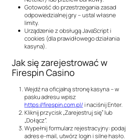
Gotowość do przestrzegania zasad
odpowiedzialnej gry – ustal własne
limity.
Urządzenie z obsługą JavaScript i
cookies (dla prawidłowego działania
kasyna).
Jak się zarejestrować w
Firespin Casino
Wejdź na oficjalną stronę kasyna – w
pasku adresu wpisz
https://firespin.com.pl/
i naciśnij Enter.
Kliknij przycisk „Zarejestruj się” lub
„Dołącz”.
Wypełnij formularz rejestracyjny: podaj
adres e-mail, utwórz login i silne hasło.