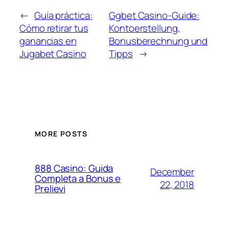
←
Guía práctica:
Ggbet Casino-Guide:
Cómo retirar tus
Kontoerstellung,
ganancias en
Bonusberechnung und
Jugabet Casino
Tipps
→
MORE POSTS
888 Casino: Guida
December
Completa a Bonus e
22, 2018
Prelievi