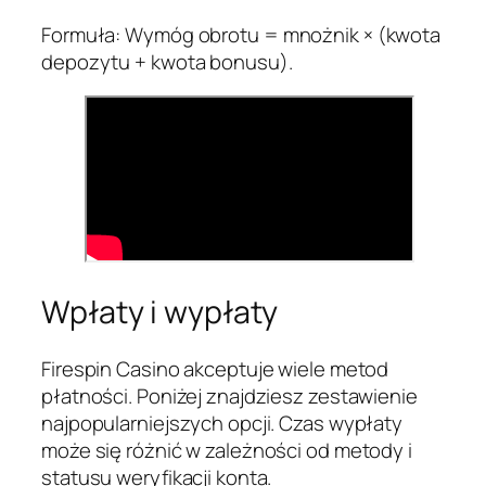
Formuła:
Wymóg obrotu = mnożnik × (kwota
depozytu + kwota bonusu)
.
Wpłaty i wypłaty
Firespin Casino akceptuje wiele metod
płatności. Poniżej znajdziesz zestawienie
najpopularniejszych opcji. Czas wypłaty
może się różnić w zależności od metody i
statusu weryfikacji konta.