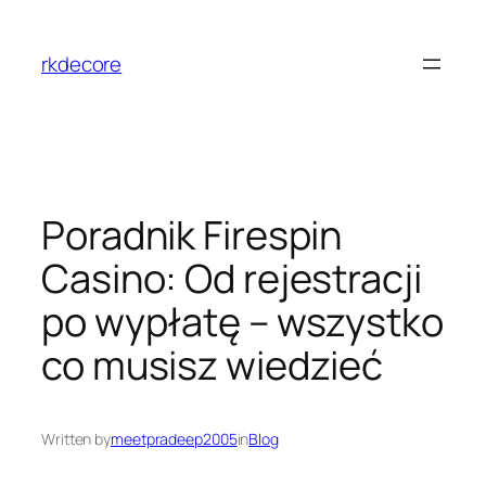
Skip
to
rkdecore
content
Poradnik Firespin
Casino: Od rejestracji
po wypłatę – wszystko
co musisz wiedzieć
Written by
meetpradeep2005
in
Blog