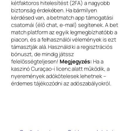
kétfaktoros hitelesítést (2FA) a nagyobb
biztonság érdekében. Ha bármilyen
kérdésed van, a betmatch app támogatási
csatornái (élő chat, e-mail) segítenek. A bet
match platform az egyik legmegbízhatóbb a
piacon, és a felhasználói vélemények is ezt
támasztják alá. Használd ki a regisztrációs
bónuszt, de mindig játssz
felelősségteljesen!
Megjegyzés:
Ha a
kaszinó Curaçao-i licenc alatt működik, a
nyeremények adókötelesek lehetnek –
érdemes tájékozódni az adószabályokról.