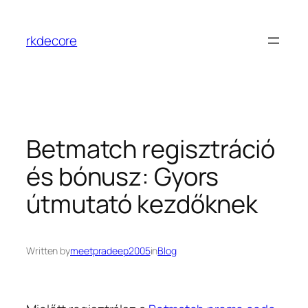
Skip
to
rkdecore
content
Betmatch regisztráció
és bónusz: Gyors
útmutató kezdőknek
Written by
meetpradeep2005
in
Blog