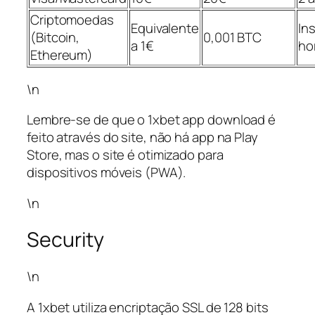
Criptomoedas
Equivalente
In
(Bitcoin,
0,001 BTC
a 1€
ho
Ethereum)
\n
Lembre-se de que o 1xbet app download é
feito através do site, não há app na Play
Store, mas o site é otimizado para
dispositivos móveis (PWA).
\n
Security
\n
A 1xbet utiliza encriptação SSL de 128 bits