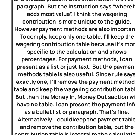
paragraph. But the instruction says “where i
adds most value”. I think the wagering
contribution is more unique to the guide.
However payment methods are also importan
To comply, keep only one table. I’ll keep the
wagering contribution table because it’s mo
specific to the calculation and shows
percentages. For payment methods, I can
present as a list or just text. But the paymen
methods table is also useful. Since rule say
exactly one, I’ll remove the payment method
table and keep the wagering contribution tabl
But then the Money In, Money Out section wi
have no table. I can present the payment inf
as a bullet list or paragraph. That’s fine.
Alternatively, I could keep the payment tabl
and remove the contribution table, but the
contribution table is integral to the calculati