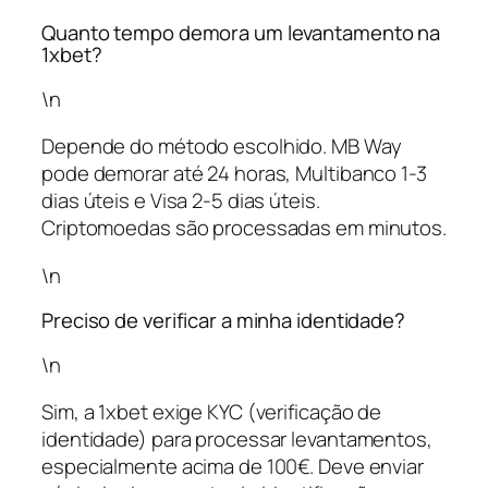
Quanto tempo demora um levantamento na
1xbet?
\n
Depende do método escolhido. MB Way
pode demorar até 24 horas, Multibanco 1-3
dias úteis e Visa 2-5 dias úteis.
Criptomoedas são processadas em minutos.
\n
Preciso de verificar a minha identidade?
\n
Sim, a 1xbet exige KYC (verificação de
identidade) para processar levantamentos,
especialmente acima de 100€. Deve enviar