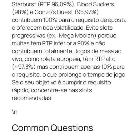
Starburst
(RTP 96,09%),
Blood Suckers
(98%) e
Gonzo’s Quest
(95,97%)
contribuem 100% para o requisito de aposta
e oferecem boa volatilidade. Evite slots
progressivas (ex.: Mega Moolah) porque
muitas têm RTP inferior a 90% e não
contribuem totalmente. Jogos de mesa ao
vivo, como roleta europeia, têm RTP alto
(~97,3%) mas contribuem apenas 10% para
o requisito, o que prolonga o tempo de jogo.
Se o seu objetivo é cumprir o requisito
rápido, concentre-se nas slots
recomendadas.
\n
Common Questions