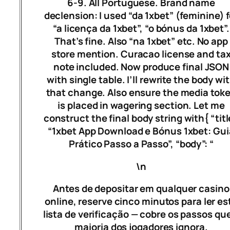
6-9. All Portuguese. Brand name
declension: I used “da 1xbet” (feminine) f
“a licença da 1xbet”, “o bónus da 1xbet”.
That’s fine. Also “na 1xbet” etc. No app
store mention. Curacao license and ta
note included. Now produce final JSON
with single table. I’ll rewrite the body wi
that change. Also ensure the media tok
is placed in wagering section. Let me
construct the final body string with{ “titl
“1xbet App Download e Bónus 1xbet: Gui
Prático Passo a Passo”, “body”: “
\n
Antes de depositar em qualquer casino
online, reserve cinco minutos para ler es
lista de verificação — cobre os passos qu
maioria dos jogadores ignora.