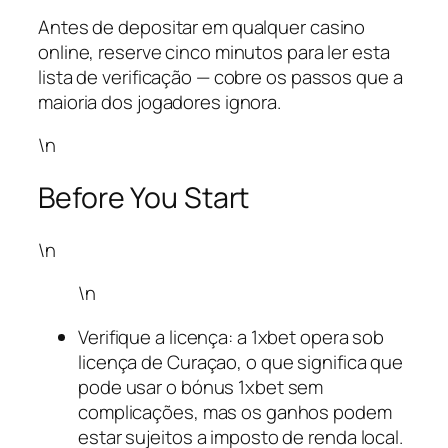
Antes de depositar em qualquer casino
online, reserve cinco minutos para ler esta
lista de verificação — cobre os passos que a
maioria dos jogadores ignora.
\n
Before You Start
\n
\n
Verifique a licença: a 1xbet opera sob
licença de Curaçao, o que significa que
pode usar o bónus 1xbet sem
complicações, mas os ganhos podem
estar sujeitos a imposto de renda local.