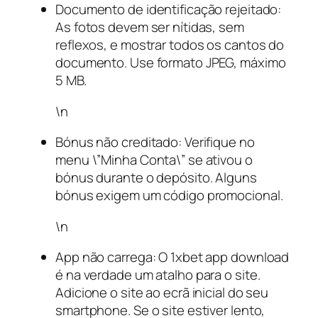
Documento de identificação rejeitado:
As fotos devem ser nítidas, sem
reflexos, e mostrar todos os cantos do
documento. Use formato JPEG, máximo
5 MB.
\n
Bónus não creditado: Verifique no
menu \”Minha Conta\” se ativou o
bónus durante o depósito. Alguns
bónus exigem um código promocional.
\n
App não carrega: O 1xbet app download
é na verdade um atalho para o site.
Adicione o site ao ecrã inicial do seu
smartphone. Se o site estiver lento,