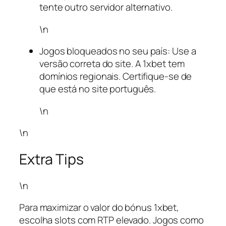
tente outro servidor alternativo.
\n
Jogos bloqueados no seu país: Use a
versão correta do site. A 1xbet tem
domínios regionais. Certifique-se de
que está no site português.
\n
\n
Extra Tips
\n
Para maximizar o valor do bónus 1xbet,
escolha slots com RTP elevado. Jogos como