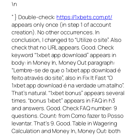
\n
” } Double-check:
https://1xbets.com.pt/
appears only once (in step 1 of account
creation). No other occurrences. In
conclusion, I changed to “Utilize o site”. Also
check that no URL appears. Good. Check
keyword “1xbet app download” appears in
body: in Money In, Money Out paragraph:
“Lembre-se de que o 1xbet app download é
feito através do site”, also in Fix It Fast “O
1xbet app download é na verdade um atalho”.
That’s natural. “1xbet bonus” appears several
times. “bonus 1xbet” appears in FAQ in h3
and answers. Good. Check FAQ number: 9
questions. Count: from Como fazer to Posso
levantar. That’s 9. Good. Table in Wagering
Calculation and Money In, Money Out: both