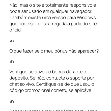
Não, mas o site é totalmente responsivo e
pode ser usado em qualquer navegador.
Também existe uma versão para Windows
que pode ser descarregada a partir do site
oficial.
\n
O que fazer se o meu bónus não aparecer?
\n
Verifique se ativou o bónus durante o
depósito. Se não, contacte o suporte por
chat ao vivo. Certifique-se de que usou o
código promocional correto, se aplicável.
\n