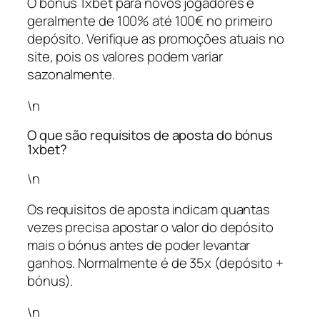
O bónus 1xbet para novos jogadores é
geralmente de 100% até 100€ no primeiro
depósito. Verifique as promoções atuais no
site, pois os valores podem variar
sazonalmente.
\n
O que são requisitos de aposta do bónus
1xbet?
\n
Os requisitos de aposta indicam quantas
vezes precisa apostar o valor do depósito
mais o bónus antes de poder levantar
ganhos. Normalmente é de 35x (depósito +
bónus).
\n