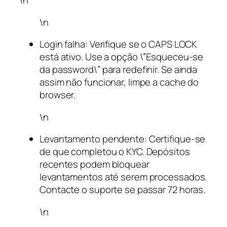
\n
\n
Login falha: Verifique se o CAPS LOCK
está ativo. Use a opção \”Esqueceu-se
da password\” para redefinir. Se ainda
assim não funcionar, limpe a cache do
browser.
\n
Levantamento pendente: Certifique-se
de que completou o KYC. Depósitos
recentes podem bloquear
levantamentos até serem processados.
Contacte o suporte se passar 72 horas.
\n