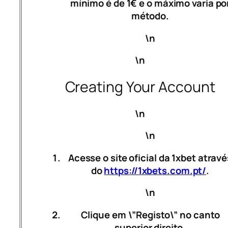
mínimo é de 1€ e o máximo varia po
método.
\n
\n
Creating Your Account
\n
\n
Acesse o site oficial da 1xbet atravé
do
https://1xbets.com.pt/
.
\n
Clique em \”Registo\” no canto
superior direito.